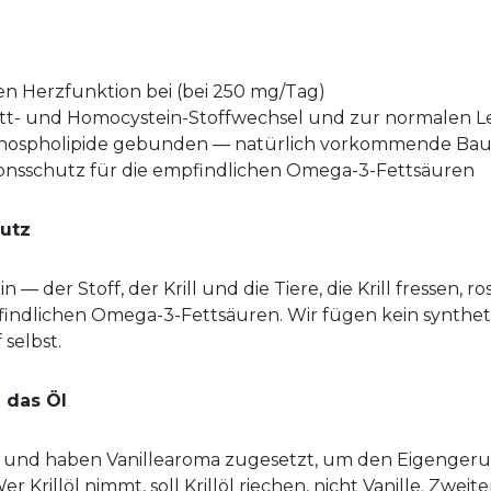
n Herzfunktion bei (bei 250 mg/Tag)
tt- und Homocystein-Stoffwechsel und zur normalen Le
Phospholipide gebunden — natürlich vorkommende Ba
tionsschutz für die empfindlichen Omega-3-Fettsäuren
hutz
 — der Stoff, der Krill und die Tiere, die Krill fressen, ros
findlichen Omega-3-Fettsäuren. Wir fügen kein syntheti
 selbst.
 das Öl
oval und haben Vanillearoma zugesetzt, um den Eigenger
 Krillöl nimmt, soll Krillöl riechen, nicht Vanille. Zwei