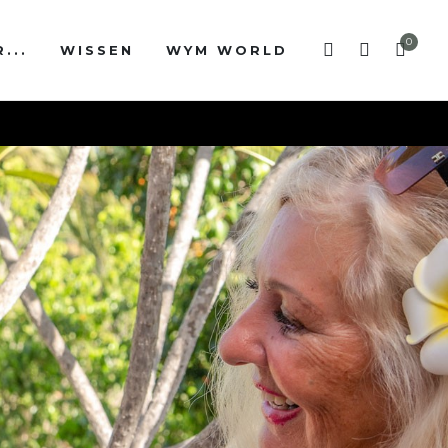
0
...
WISSEN
WYM WORLD