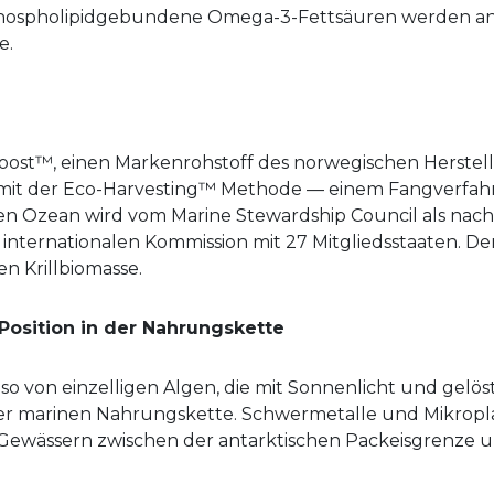
phospholipidgebundene Omega-3-Fettsäuren werden 
e.
t™, einen Markenrohstoff des norwegischen Hersteller
et mit der Eco-Harvesting™ Methode — einem Fangverfahr
tischen Ozean wird vom Marine Stewardship Council als nac
 internationalen Kommission mit 27 Mitgliedsstaaten. De
n Krillbiomasse.
 Position in der Nahrungskette
lso von einzelligen Algen, die mit Sonnenlicht und gelö
r marinen Nahrungskette. Schwermetalle und Mikroplast
n Gewässern zwischen der antarktischen Packeisgrenze 