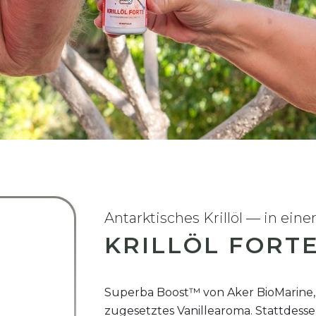
Antarktisches Krillöl — in einer
KRILLÖL FORT
Superba Boost™ von Aker BioMarine, g
zugesetztes Vanillearoma. Stattdessen